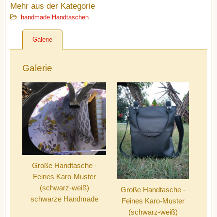
Mehr aus der Kategorie
handmade Handtaschen
Galerie
Galerie
Große Handtasche -
Feines Karo-Muster
(schwarz-weiß)
Große Handtasche -
schwarze Handmade
Feines Karo-Muster
(schwarz-weiß)